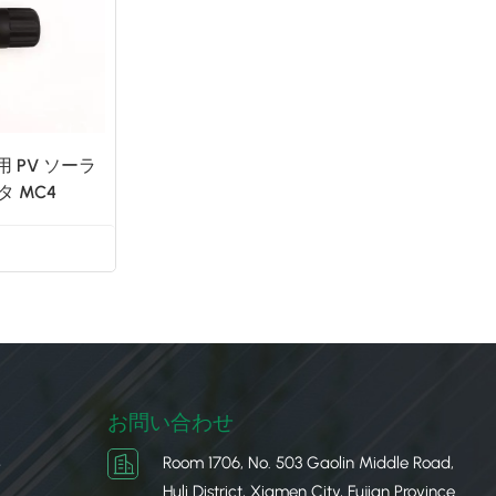
用 PV ソーラ
タ MC4
お問い合わせ
Room 1706, No. 503 Gaolin Middle Road,
ク
Huli District, Xiamen City, Fujian Province