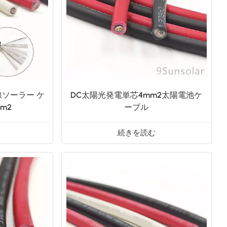
العربية
日本語
한국의
線ソーラー ケ
DC太陽光発電単芯4mm2太陽電池ケ
m2
ーブル
続きを読む