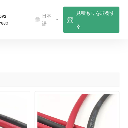
見積もりを取得す
日本
 592
7880
語
る
English
Deutsch
русский
italiano
español
português
Nederlands