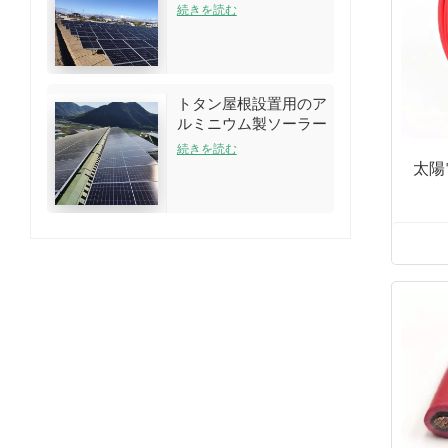
アレイラックシステム
続きを読む
トタン屋根設置用のア
ルミニウム製ソーラー
ルーフラック構造
続きを読む
太陽