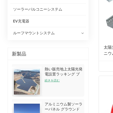
ソーラーバルコニーシステム
EV充電器
ルーフマウントシステム
太陽
新製品
ニウ
熱い販売地上太陽光発
電設置ラッキング ブ
ラケット キット
続きを読む
アルミニウム製ソーラ
ーパネル グラウンド