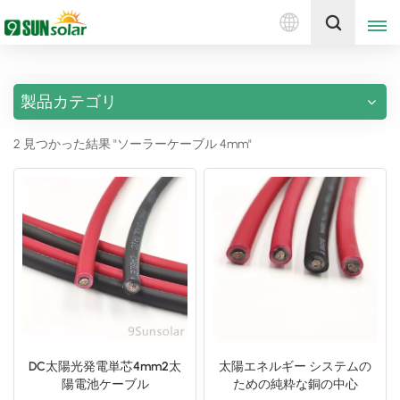
日
見積もりを取得する
本
語
製品カテゴリ
English
2 見つかった結果 "ソーラーケーブル 4mm"
Deutsch
русский
italiano
español
português
Nederlands
DC太陽光発電単芯4mm2太
太陽エネルギー システムの
陽電池ケーブル
ための純粋な銅の中心
العربية