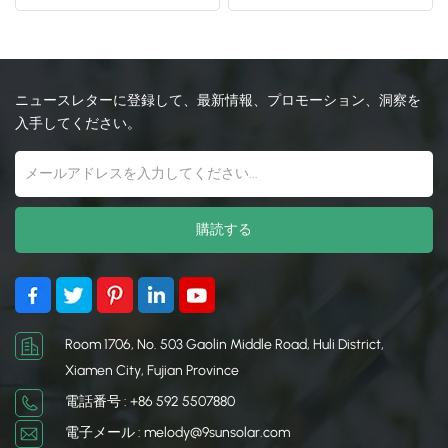
10mm2 の太陽ケーブル
日本語
한국의
ニュースレターに登録して、最新情報、プロモーション、洞察を
入手してください。
Room 1706, No. 503 Gaolin Middle Road, Huli District,
Xiamen City, Fujian Province
電話番号 : +86 592 5507880
電子メール : melody@9sunsolar.com