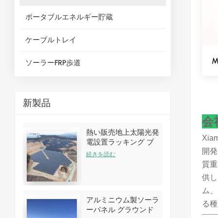
ポータブルエネルギー貯蔵
ケーブルトレイ
M
ソーラーFRP歩道
新製品
会
熱い販売地上太陽光発
Xi
電設置ラッキング ブ
開発
ラケット キット
続きを読む
質重
供し
ム、
アルミニウム製ソーラ
る種
ーパネル グラウンド