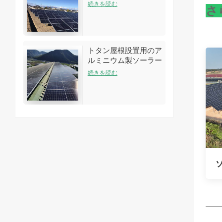
アレイラックシステム
続きを読む
さ
トタン屋根設置用のア
ルミニウム製ソーラー
ルーフラック構造
続きを読む