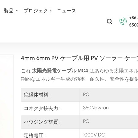
て
製品
プロジェクト
ニュース
+86
550
4mm 6mm PV ケーブル用 PV ソーラー ケーブル コネクタ MC4
4mm 6mm PV ケーブル用 PV ソーラー ケ
これ
太陽光発電ケーブル MC4
はあらゆる太陽エネ
期的なエネルギー生成の効率、耐久性、安全性を提
PC
絶縁体材料 :
360Newton
コネクタ抜去力 :
PC
ハウジング材質 :
1000V DC
定格電圧 :