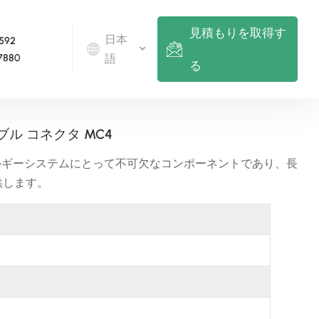
見積もりを取得す
日本
 592
7880
語
る
English
ーブル コネクタ MC4
Deutsch
ルギーシステムにとって不可欠なコンポーネントであり、長
供します。
русский
italiano
español
português
Nederlands