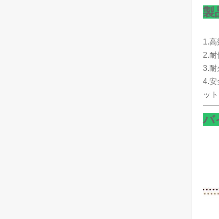
製
1.
2.
3.
4.
ット
バ