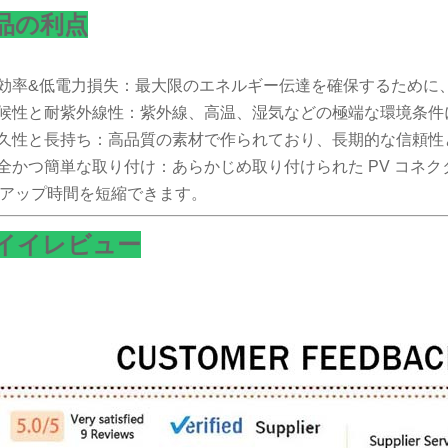
品の利点
高効率&低電力損失
：
最大限のエネルギー伝達を確保するために
耐候性と耐紫外線性
：
紫外線、高温、湿気などの極端な環境条件
耐久性と長持ち
：
高品質の素材で作られており、長期的な信頼性
安全かつ簡単な取り付け
：
あらかじめ取り付けられた PV コネ
アップ時間を短縮できます。
イイ
レビュー