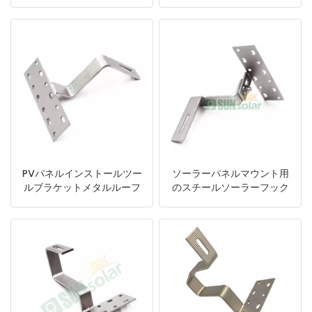
フック
ーフフック
日本語
한국의
PVパネルインストールツー
ソーラーパネルマウント用
ルブラケットメタルルーフ
のスチールソーラーフック
フック