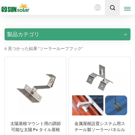
日
見積もりを取得する
本
語
製品カテゴリ
English
6 見つかった結果 "ソーラールーフフック"
Deutsch
русский
italiano
español
português
Nederlands
太陽屋根マウント用の調節
金属屋根設置システム用ス
可能な太陽 Pv タイル屋根
チール製ソーラーパネルル
العربية