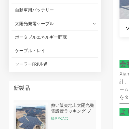
自動車用バッテリー
太陽光発電ケーブル
ポータブルエネルギー貯蔵
ケーブルトレイ
会
ソーラーFRP歩道
Xi
計、
新製品
ーム
をタ
熱い販売地上太陽光発
よ
電設置ラッキング ブ
ラケット キット
続きを読む