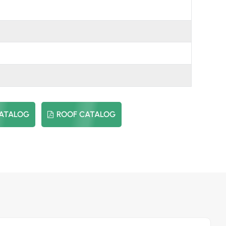
العربية
日本語
한국의
CATALOG
ROOF CATALOG