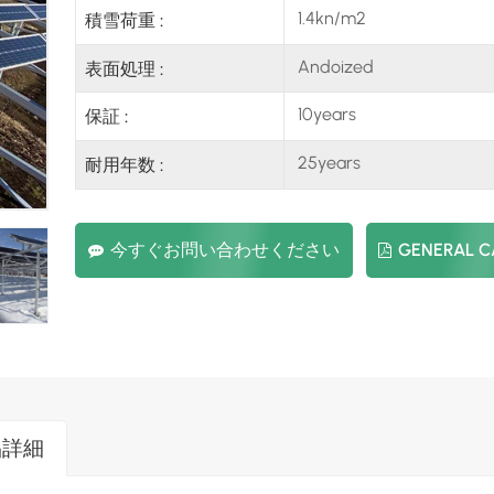
1.4kn/m2
積雪荷重 :
Andoized
表面処理 :
10years
保証 :
25years
耐用年数 :
今すぐお問い合わせください
GENERAL 
品詳細