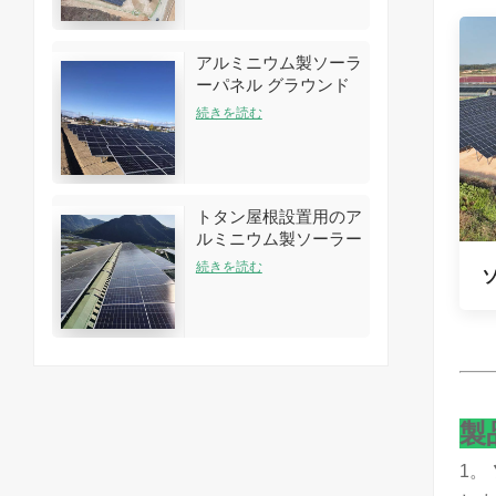
アルミニウム製ソーラ
ーパネル グラウンド
アレイラックシステム
続きを読む
トタン屋根設置用のア
ルミニウム製ソーラー
ルーフラック構造
続きを読む
製
1。