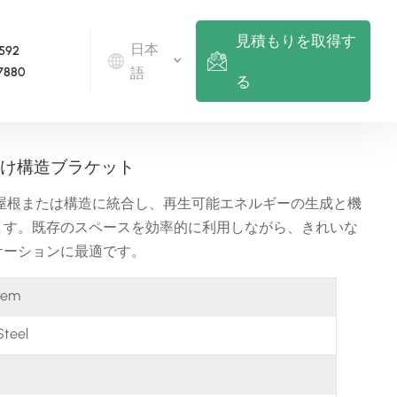
見積もりを取得す
日本
 592
7880
語
る
English
け構造ブラケット
Deutsch
屋根または構造に統合し、再生可能エネルギーの生成と機
ます。既存のスペースを効率的に利用しながら、きれいな
русский
ケーションに最適です。
italiano
tem
español
Steel
português
Nederlands