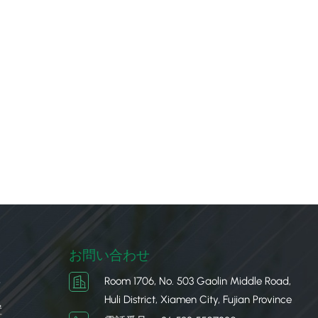
お問い合わせ
Room 1706, No. 503 Gaolin Middle Road,
ク
Huli District, Xiamen City, Fujian Province
置