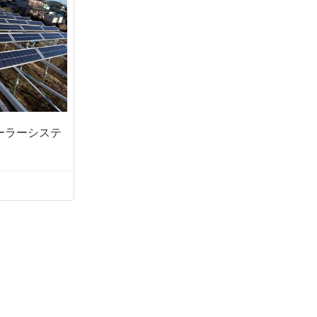
العربية
日本語
한국의
ーラーシステ