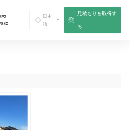
見積もりを取得す
日本
 592
7880
語
る
English
Deutsch
русский
italiano
español
português
Nederlands