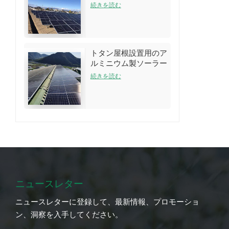
アレイラックシステム
続きを読む
トタン屋根設置用のア
ルミニウム製ソーラー
ルーフラック構造
続きを読む
ニュースレター
ニュースレターに登録して、最新情報、プロモーショ
ン、洞察を入手してください。