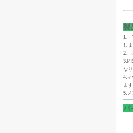
製
1。
しま
2。
3.
なり
4.
ます
5.
バ