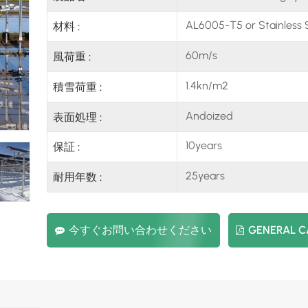
AL6005-T5 or Stainless 
材料 :
60m/s
風荷重 :
1.4kn/m2
積雪荷重 :
Andoized
表面処理 :
10years
保証 :
25years
耐用年数 :
今すぐお問い合わせください
GENERAL 