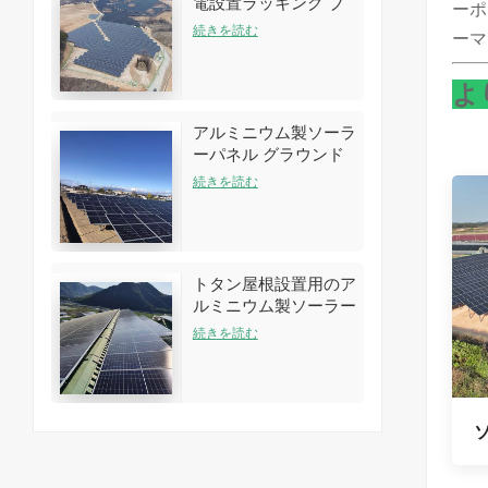
電設置ラッキング ブ
ーポ
ラケット キット
続きを読む
ーマ
よ
アルミニウム製ソーラ
ーパネル グラウンド
アレイラックシステム
続きを読む
トタン屋根設置用のア
ルミニウム製ソーラー
ルーフラック構造
続きを読む