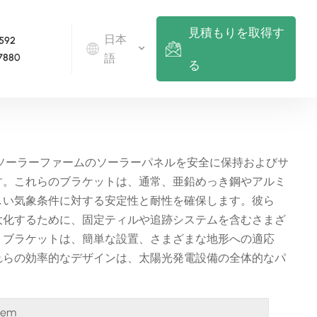
見積もりを取得す
日本
 592
7880
語
る
English
Deutsch
ソーラーファームのソーラーパネルを安全に保持およびサ
す。これらのブラケットは、通常、亜鉛めっき鋼やアルミ
русский
しい気象条件に対する安定性と耐性を確保します。彼ら
italiano
大化するために、固定ティルや追跡システムを含むさまざ
トブラケットは、簡単な設置、さまざまな地形への適応
español
れらの効率的なデザインは、太陽光発電設備の全体的なパ
português
Nederlands
tem