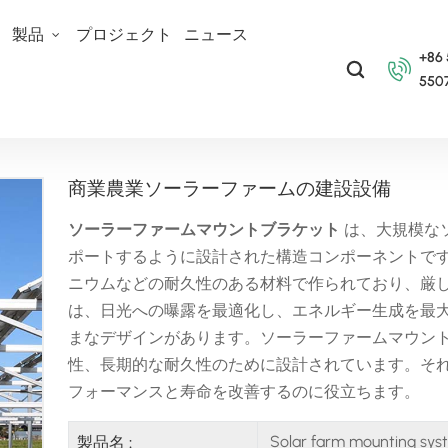
て
製品
プロジェクト
ニュース
+86
550
ウントシステム
商業農業ソーラーファームの建設設備
商業農業ソーラーファームの建設設備
ソーラーファームマウントブラケット
は、大規模な
ポートするように設計された構造コンポーネントで
ニウムなどの耐久性のある材料で作られており、厳
は、日光への曝露を最適化し、エネルギー生成を最
まなデザインがあります。ソーラーファームマウン
性、長期的な耐久性のために設計されています。そ
フォーマンスと寿命を改善するのに役立ちます。
Solar farm mounting sys
製品名 :