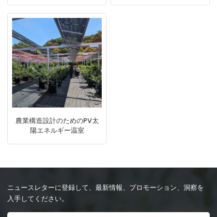
日本語
한국의
農業構造設計のためのPV太
陽エネルギー温室
ニュースレターに登録して、最新情報、プロモーション、洞察を
入手してください。