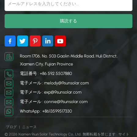
Room 1706, No. 503 Gaolin Middle Road, Huli District,
Xiamen City, Fujian Province
電話番号 : +86 592 5507880
電子メール : melody@9sunsolar.com
電子メール : exp@9sunsolar.com
電子メール : connie@9sunsolar.com
WhatsApp : +8613599517330
ブログ
|
ニュース
© 2026 Xiamen 9sun Solar Technology Co., Ltd.. 無断転載を禁じます .
サイト