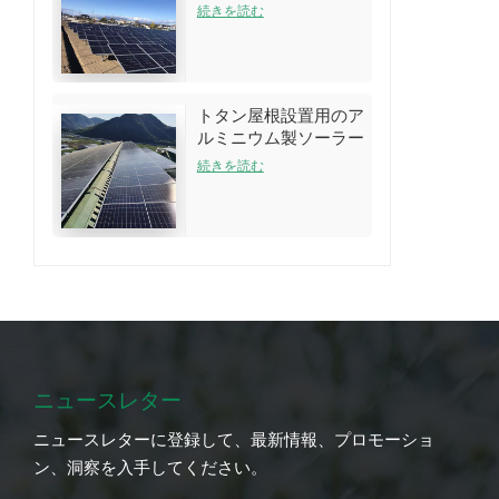
アレイラックシステム
続きを読む
トタン屋根設置用のア
ルミニウム製ソーラー
ルーフラック構造
続きを読む
ニュースレター
ニュースレターに登録して、最新情報、プロモーショ
ン、洞察を入手してください。