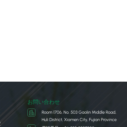
お問い合わせ
Room 1706, No. 503 Gaolin Middle Road,
ク
Huli District, Xiamen City, Fujian Province
置