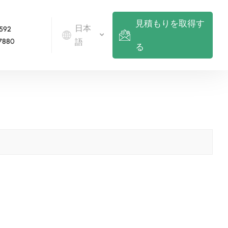
見積もりを取得す
日本
 592
7880
語
る
English
Deutsch
русский
italiano
español
português
Nederlands