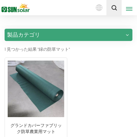
日
見積もりを取得する
本
語
製品カテゴリ
English
1 見つかった結果 "緑の防草マット"
Deutsch
русский
italiano
español
português
Nederlands
グランドカバーファブリッ
ク防草農業用マット
العربية