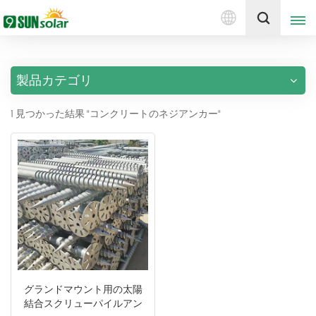
日
見積もりを取得する
本
語
製品カテゴリ
English
1 見つかった結果 "コンクリートのネジアンカー"
Deutsch
русский
italiano
español
português
Nederlands
グランドマウント用の太陽
結合スクリューパイルアン
العربية