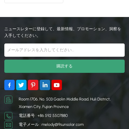
カーファンデーション
日本語
한국의
ニュースレターに登録して、最新情報、プロモーション、洞察を
入手してください。
Room 1706, No. 503 Gaolin Middle Road, Huli District,
Xiamen City, Fujian Province
電話番号 : +86 592 5507880
電子メール : melody@9sunsolar.com