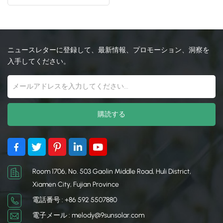
な屋根のソーラー ブラケッ
ト
日本語
한국의
ニュースレターに登録して、最新情報、プロモーション、洞察を
入手してください。
Room 1706, No. 503 Gaolin Middle Road, Huli District,
Xiamen City, Fujian Province
電話番号 : +86 592 5507880
電子メール : melody@9sunsolar.com