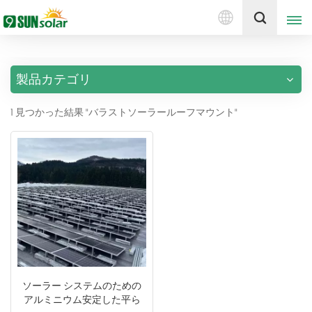
日
見積もりを取得する
本
語
製品カテゴリ
English
1 見つかった結果 "バラストソーラールーフマウント"
Deutsch
русский
italiano
español
português
Nederlands
ソーラー システムのための
アルミニウム安定した平ら
العربية