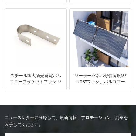
ステム
システム
日本語
한국의
スチール製太陽光発電バル
ソーラーパネル傾斜角度15°
コニーブラケットフック ソ
～25°フック、バルコニー
ーラーパネル壁マウント
手すり取り付けブラケット
（バルコニー、平屋根、ガ
レージ屋根用）
ニュースレターに登録して、最新情報、プロモーション、洞察を
入手してください。