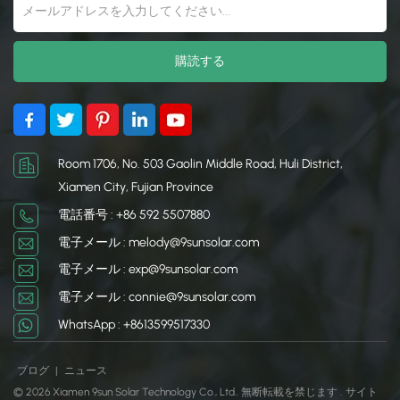
Room 1706, No. 503 Gaolin Middle Road, Huli District,
Xiamen City, Fujian Province
電話番号 : +86 592 5507880
電子メール : melody@9sunsolar.com
電子メール : exp@9sunsolar.com
電子メール : connie@9sunsolar.com
WhatsApp : +8613599517330
ブログ
|
ニュース
© 2026 Xiamen 9sun Solar Technology Co., Ltd.. 無断転載を禁じます .
サイト