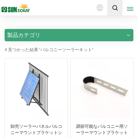
日
見積もりを取得する
本
語
製品カテゴリ
English
4 見つかった結果 "バルコニーソーラーキット"
Deutsch
русский
italiano
español
português
Nederlands
卸売ソーラーパネルバルコ
調節可能なバルコニー用ソ
ニーマウントブラケットシ
ーラーマウントブラケット
العربية