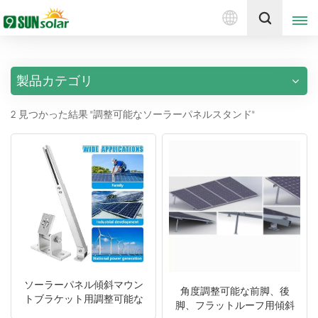
日
見積もりを取得する
本
語
製品カテゴリ
English
2 見つかった結果 "調整可能なソーラーパネルスタンド"
Deutsch
русский
italiano
español
português
Nederlands
ソーラーパネル傾斜マウン
角度調整可能な前脚、後
トブラケット用調整可能な
脚、フラットルーフ用傾斜
العربية
前後脚