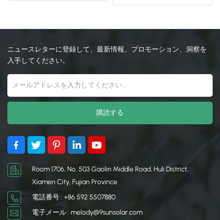
マウントブラケット
日本語
한국의
ニュースレターに登録して、最新情報、プロモーション、洞察を
入手してください。
Room 1706, No. 503 Gaolin Middle Road, Huli District,
Xiamen City, Fujian Province
電話番号 : +86 592 5507880
電子メール : melody@9sunsolar.com